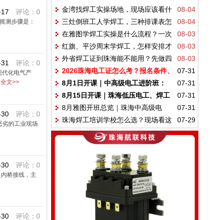
金湾找焊工实操场地，现场应该看什
08-04
-17
评论：0
三灶倒班工人学焊工，三种排课表怎
08-04
摇测步骤是：
么
在雅图学焊工实操是什么流程？一次
08-03
么选
红旗、平沙周末学焊工，怎样安排才
08-03
训练课拆解
外省焊工证到珠海能不能用？先做四
08-03
不“上完课就忘”
-31
评论：0
2026珠海电工证怎么考？报名条件、
07-31
步核验
现代化电气产
全文>>
8月1日开课｜中高级电工进阶班：
07-31
考试流程和6年换证说明
8月15日开课｜珠海低压电工、焊工
07-31
PLC、变频器、步进电机与设备排故系统训
8月雅图开班总览｜珠海中高级电
07-31
实操新班，零基础也能系统学
练
-30
评论：0
珠海焊工培训学校怎么选？现场看这
07-29
工、低压电工、焊工集中开课，叉车四大训
为恶劣的工业现场
8点
练场常年招生
-30
评论：0
是内桥接线，主
-30
评论：0