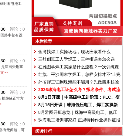
满载时蓄电池工
-30
评论：0
制回路中都有设
>
本栏推荐
金湾找焊工实操场地，现场应该看什么
三灶倒班工人学焊工，三种排课表怎么选
-30
评论：0
在雅图学焊工实操是什么流程？一次训练课
；是应当受刑事
文>>
红旗、平沙周末学焊工，怎样安排才不“上完
拆解
外省焊工证到珠海能不能用？先做四步核验
课就忘”
2026珠海电工证怎么考？报名条件、考试流
-30
评论：0
8月1日开课｜中高级电工进阶班：PLC、变
程和6年换证说明
行摇绝缘正常方
>
8月15日开课｜珠海低压电工、焊工实操新
频器、步进电机与设备排故系统训练
8月雅图开班总览｜珠海中高级电工、低压
班，零基础也能系统学
珠海电工培训哪家好 正规特种作业操作证报
电工、焊工集中开课，叉车四大训练场常年
-30
评论：0
名点推荐
招生
器有无问题，可
阅读排行