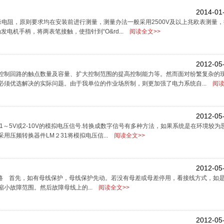
2014-01
电阻，原则要求均在安装前进行测量，测量办法一般采用2500V及以上兆欧表测量，
发电机手柄，将两表笔接触，使指针到“O&rd...
阅读全文>>
2012-05
控制回路的触点数量及容量、扩大控制范围的提高控制能力等。然而面对纷繁复杂的
须优选解决的实际问题。由于我单位的作业场所制，则更加强了电力系统自...
阅读
2012-05
成1～5V或2-10V的模拟电压信号.转换成数字信号有多种方法，如果系统是在环境较
压频转换器件LM２31将模拟电压信...
阅读全文>>
2012-05
短路 首先，如有母线保护，母线保护先动。若没有母差或母差停用，看接线方式，如
小故障范围。然后故障母线上的...
阅读全文>>
2012-05