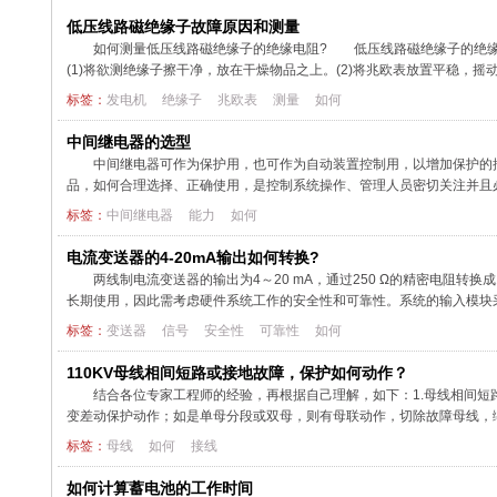
低压线路磁绝缘子故障原因和测量
如何测量低压线路磁绝缘子的绝缘电阻? 低压线路磁绝缘子的绝缘
(1)将欲测绝缘子擦干净，放在干燥物品之上。(2)将兆欧表放置平稳，摇动
标签：
发电机
绝缘子
兆欧表
测量
如何
中间继电器的选型
中间继电器可作为保护用，也可作为自动装置控制用，以增加保护的
品，如何合理选择、正确使用，是控制系统操作、管理人员密切关注并且必
标签：
中间继电器
能力
如何
电流变送器的4-20mA输出如何转换?
两线制电流变送器的输出为4～20 mA，通过250 Ω的精密电阻转换
长期使用，因此需考虑硬件系统工作的安全性和可靠性。系统的输入模块采用
标签：
变送器
信号
安全性
可靠性
如何
110KV母线相间短路或接地故障，保护如何动作？
结合各位专家工程师的经验，再根据自己理解，如下：1.母线相间
变差动保护动作；如是单母分段或双母，则有母联动作，切除故障母线，缩
标签：
母线
如何
接线
如何计算蓄电池的工作时间