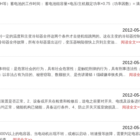
AH等）蓄电池的工作时间： 蓄电池组容量×电压/主机额定功率×0.75（功率因数）= 
2012-05
达到一定的温度和主变冷却器全停这两个条件才去使机组跳闸的。这在主变的冷却器控
冷却器全停故障，所有冷却器退出运行，变压器晌陆很快上升到主变油...
阅读全文>
2012-05
本特征：是危害社会的行为，具有社会危害性；是触犯刑律的行为，具有刑事违法性
以非法占有为目的、秘密窃取、数额较大、是伤讲莆铩Ｉ缁嵘嫌幸恢炙捣...
阅读全
2012-05
误装置是否正常。2、设备或开关在检查和检修后，送电之前要对开关、电缆及设备进
均正常，储能机构已储能，具备运行条件。4、防止开关灭弧室烧损及...
阅读全文>
2012-05
00V以上的电容器。当电动机出现不转，或难以启动，转速慢等故障，需要判定电容
查...
阅读全文>>