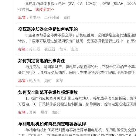
蓄电池的基本参数：电压（2V、6V、12V等）、容量（65AH、100
作时间...
阅读全文>>
标签：
蓄电池
工作时间
如何
变压器冷却器全停是如何实现的
0.主变冷却器全停并不是立即引起机组跳闸，必须满足主变的油温
计的。1.应该可以通过油温闭锁出口跳闸，变压器满载运行过程中，如果
标签：
冷却器
变压器
如何
主管
如何判定窃电的刑事责任
电是商品，是国家财产。窃电应以盗窃罪论处，它符合犯罪的三个基
处罚的行为，具有应受惩罚性。同时，窃电还符合盗窃罪的四个基本特征：
标签：
电力法
如何
国家
如何安全防范开关爆炸损坏事故
1、操作前应检查开关及所带设备的地刀、接地线是否全部拆除，防
可送电。3、开关操作前要检进控制回路、辅导回路、控制电源或液压回路
标签：
开关
爆炸
如何
单相电动机如何简易判定电容器故障
单相电动机如何简易判定电容器故障单相电动机，采用耐压值为交流4
采用以下方法:1，万用表将量程开关置于高阻档R×10KΩ或R×100KΩR，检